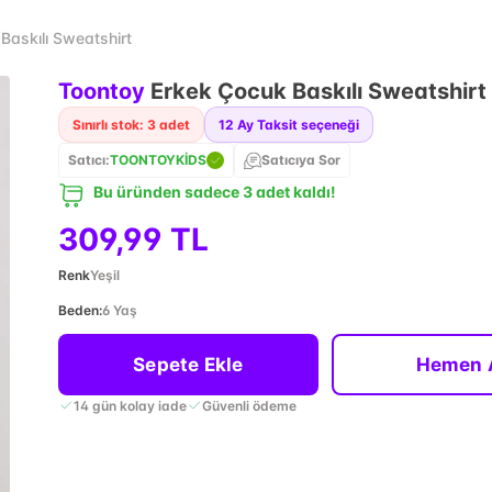
Baskılı Sweatshirt
Toontoy
Erkek Çocuk Baskılı Sweatshirt
Sınırlı stok: 3 adet
12
Ay Taksit seçeneği
Satıcı:
TOONTOYKİDS
Satıcıya Sor
Bu üründen sadece 3 adet kaldı!
309,99 TL
Renk
Yeşil
Beden
:
6 Yaş
Sepete Ekle
Hemen 
14 gün kolay iade
Güvenli ödeme