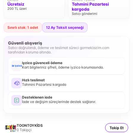
Ücretsiz
Tahmini Pazartesi
200 TL üzeri
kargoda
Satıcı gönderimi
Sınırlı stok: 1 adet
12
Ay Taksit seçeneği
Güvenli alışveriş
Satıcı doğrulandı, ödeme ve teslimat süreci gormeklazim.com
tarafından koruma altında.
iyzico güvenceli ödeme
Kart bilgileriniz şifreli, ödeme iyzico korumasında.
Hızlı teslimat
Tahmini Pazartesi kargoda
Desteklenen iade
İade ve değişim süreçlerinde destek sağlanır.
TOONTOYKİDS
Takip Et
0
Takipçi