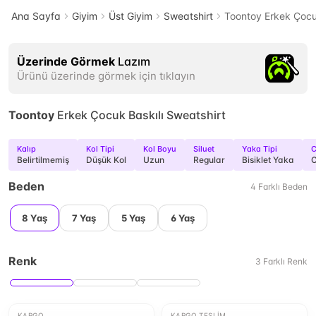
Ana Sayfa
Giyim
Üst Giyim
Sweatshirt
Toontoy Erkek Çocuk
Üzerinde Görmek
Lazım
Ürünü üzerinde görmek için tıklayın
Toontoy
Erkek Çocuk Baskılı Sweatshirt
Kalıp
Kol Tipi
Kol Boyu
Siluet
Yaka Tipi
C
Belirtilmemiş
Düşük Kol
Uzun
Regular
Bisiklet Yaka
C
Beden
4
Farklı
Beden
8 Yaş
7 Yaş
5 Yaş
6 Yaş
Renk
3
Farklı
Renk
KARGO
KARGO TESLIM