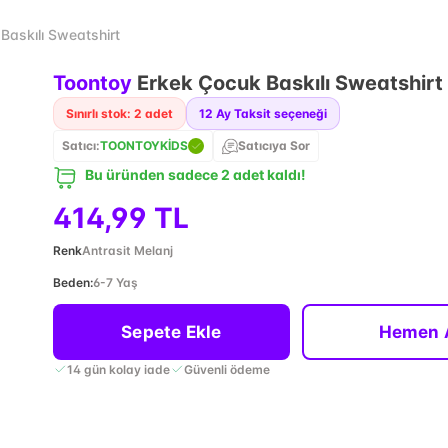
Baskılı Sweatshirt
Toontoy
Erkek Çocuk Baskılı Sweatshirt
Sınırlı stok: 2 adet
12
Ay Taksit seçeneği
Satıcı:
TOONTOYKİDS
Satıcıya Sor
Bu üründen sadece 2 adet kaldı!
414,99 TL
Renk
Antrasit Melanj
Beden
:
6-7 Yaş
Sepete Ekle
Hemen 
14 gün kolay iade
Güvenli ödeme