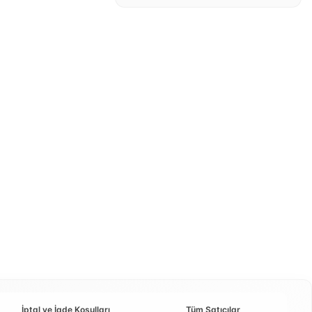
İptal ve İade Koşulları
Tüm Satıcılar