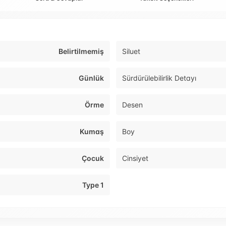
Belirtilmemiş
Siluet
Günlük
Sürdürülebilirlik Detayı
Örme
Desen
Kumaş
Boy
Çocuk
Cinsiyet
Type 1