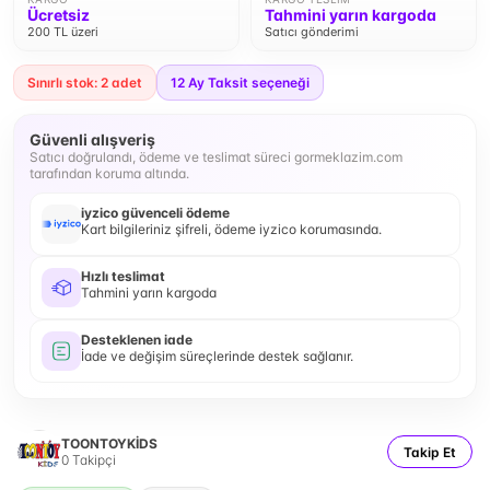
Ücretsiz
Tahmini yarın kargoda
200 TL üzeri
Satıcı gönderimi
Sınırlı stok: 2 adet
12
Ay Taksit seçeneği
Güvenli alışveriş
Satıcı doğrulandı, ödeme ve teslimat süreci gormeklazim.com
tarafından koruma altında.
iyzico güvenceli ödeme
Kart bilgileriniz şifreli, ödeme iyzico korumasında.
Hızlı teslimat
Tahmini yarın kargoda
Desteklenen iade
İade ve değişim süreçlerinde destek sağlanır.
TOONTOYKİDS
Takip Et
0
Takipçi