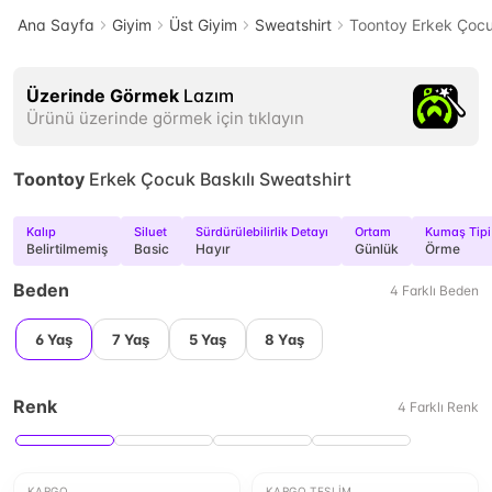
Ana Sayfa
Giyim
Üst Giyim
Sweatshirt
Toontoy Erkek Çocuk
Üzerinde Görmek
Lazım
Ürünü üzerinde görmek için tıklayın
Toontoy
Erkek Çocuk Baskılı Sweatshirt
Kalıp
Siluet
Sürdürülebilirlik Detayı
Ortam
Kumaş Tipi
Belirtilmemiş
Basic
Hayır
Günlük
Örme
Beden
4
Farklı
Beden
6 Yaş
7 Yaş
5 Yaş
8 Yaş
Renk
4
Farklı
Renk
KARGO
KARGO TESLIM