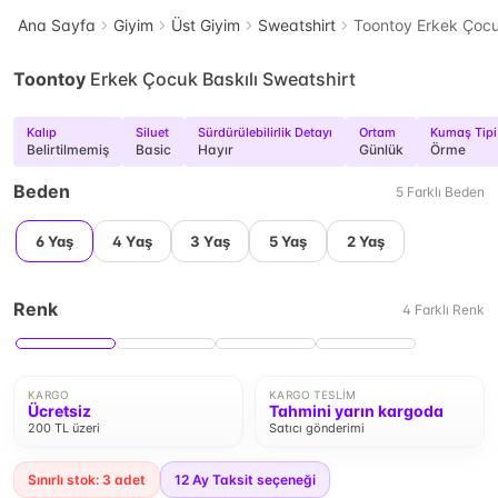
Ana Sayfa
Giyim
Üst Giyim
Sweatshirt
Toontoy Erkek Çocuk
Toontoy
Erkek Çocuk Baskılı Sweatshirt
Kalıp
Siluet
Sürdürülebilirlik Detayı
Ortam
Kumaş Tipi
Belirtilmemiş
Basic
Hayır
Günlük
Örme
Beden
5
Farklı
Beden
6 Yaş
4 Yaş
3 Yaş
5 Yaş
2 Yaş
Renk
4
Farklı
Renk
KARGO
KARGO TESLIM
Ücretsiz
Tahmini yarın kargoda
200 TL üzeri
Satıcı gönderimi
Sınırlı stok: 3 adet
12
Ay Taksit seçeneği