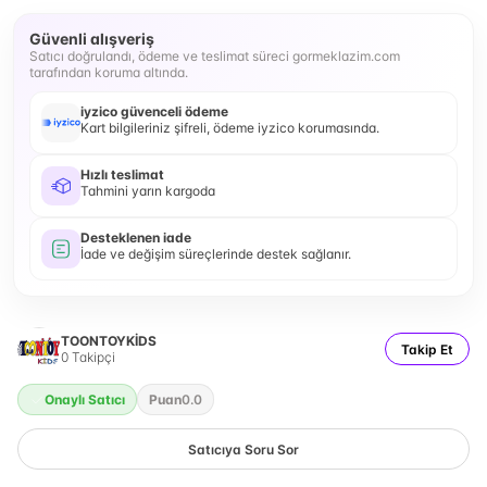
Güvenli alışveriş
Satıcı doğrulandı, ödeme ve teslimat süreci gormeklazim.com
tarafından koruma altında.
iyzico güvenceli ödeme
Kart bilgileriniz şifreli, ödeme iyzico korumasında.
Hızlı teslimat
Tahmini yarın kargoda
Desteklenen iade
İade ve değişim süreçlerinde destek sağlanır.
TOONTOYKİDS
Takip Et
0
Takipçi
Onaylı Satıcı
Puan
0.0
Satıcıya Soru Sor