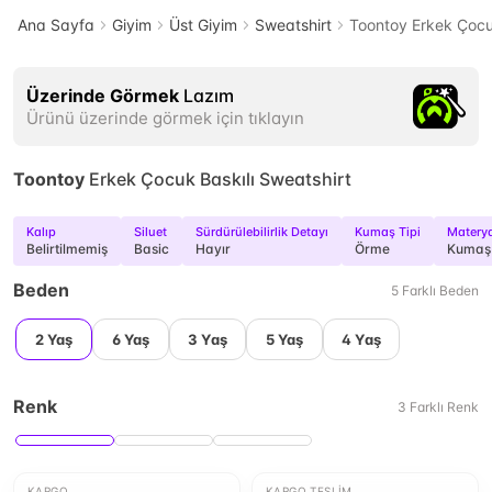
Ana Sayfa
Giyim
Üst Giyim
Sweatshirt
Toontoy Erkek Çocuk
Üzerinde Görmek
Lazım
Ürünü üzerinde görmek için tıklayın
Toontoy
Erkek Çocuk Baskılı Sweatshirt
Kalıp
Siluet
Sürdürülebilirlik Detayı
Kumaş Tipi
Matery
Belirtilmemiş
Basic
Hayır
Örme
Kumaş
Beden
5
Farklı
Beden
2 Yaş
6 Yaş
3 Yaş
5 Yaş
4 Yaş
Renk
3
Farklı
Renk
KARGO
KARGO TESLIM