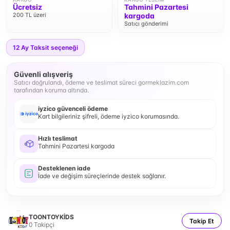
Ücretsiz
Tahmini Pazartesi
200 TL üzeri
kargoda
Satıcı gönderimi
12
Ay Taksit seçeneği
Güvenli alışveriş
Satıcı doğrulandı, ödeme ve teslimat süreci gormeklazim.com
tarafından koruma altında.
iyzico güvenceli ödeme
Kart bilgileriniz şifreli, ödeme iyzico korumasında.
Hızlı teslimat
Tahmini Pazartesi kargoda
Desteklenen iade
İade ve değişim süreçlerinde destek sağlanır.
TOONTOYKİDS
Takip Et
0
Takipçi