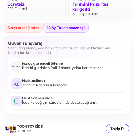
Ücretsiz
Tahmini Pazartesi
200 TL üzeri
kargoda
Satıcı gönderimi
Sınırlı stok: 2 adet
12
Ay Taksit seçeneği
Güvenli alışveriş
Satıcı doğrulandı, ödeme ve teslimat süreci gormeklazim.com
tarafından koruma altında.
iyzico güvenceli ödeme
Kart bilgileriniz şifreli, ödeme iyzico korumasında.
Hızlı teslimat
Tahmini Pazartesi kargoda
Desteklenen iade
İade ve değişim süreçlerinde destek sağlanır.
TOONTOYKİDS
Takip Et
0
Takipçi