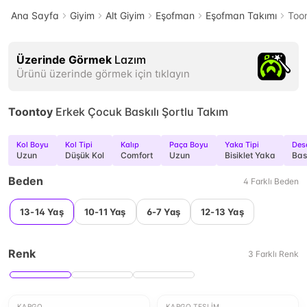
Ana Sayfa
Giyim
Alt Giyim
Eşofman
Eşofman Takımı
Toon
Üzerinde Görmek
Lazım
Ürünü üzerinde görmek için tıklayın
Toontoy
Erkek Çocuk Baskılı Şortlu Takım
Kol Boyu
Kol Tipi
Kalıp
Paça Boyu
Yaka Tipi
Des
Uzun
Düşük Kol
Comfort
Uzun
Bisiklet Yaka
Bask
Beden
4
Farklı
Beden
13-14 Yaş
10-11 Yaş
6-7 Yaş
12-13 Yaş
Renk
3
Farklı
Renk
KARGO
KARGO TESLIM