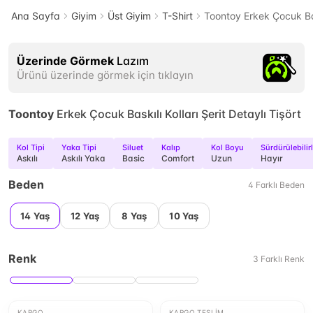
Ana Sayfa
Giyim
Üst Giyim
T-Shirt
Toontoy Erkek Çocuk Bask
Üzerinde Görmek
Lazım
Ürünü üzerinde görmek için tıklayın
Toontoy
Erkek Çocuk Baskılı Kolları Şerit Detaylı Tişört
Kol Tipi
Yaka Tipi
Siluet
Kalıp
Kol Boyu
Sürdürülebilir
Askılı
Askılı Yaka
Basic
Comfort
Uzun
Hayır
Beden
4
Farklı
Beden
14 Yaş
12 Yaş
8 Yaş
10 Yaş
Renk
3
Farklı
Renk
KARGO
KARGO TESLIM