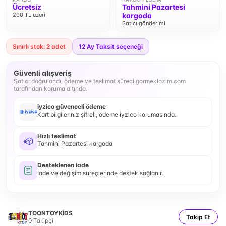
Ücretsiz
Tahmini Pazartesi
200 TL üzeri
kargoda
Satıcı gönderimi
Sınırlı stok: 2 adet
12
Ay Taksit seçeneği
Güvenli alışveriş
Satıcı doğrulandı, ödeme ve teslimat süreci gormeklazim.com
tarafından koruma altında.
iyzico güvenceli ödeme
Kart bilgileriniz şifreli, ödeme iyzico korumasında.
Hızlı teslimat
Tahmini Pazartesi kargoda
Desteklenen iade
İade ve değişim süreçlerinde destek sağlanır.
TOONTOYKİDS
Takip Et
0
Takipçi