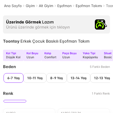
Ana Sayfa
Giyim
Alt Giyim
Eşofman
Eşofman Takımı
Too
Üzerinde Görmek
Lazım
Ürünü üzerinde görmek için tıklayın
Toontoy
Erkek Çocuk Baskılı Eşofman Takım
Kol Tipi
Kol Boyu
Kalıp
Paça Boyu
Yaka Tipi
Siluet
Düşük Kol
Uzun
Comfort
Uzun
Kapüşonlu
Basic
Beden
5
Farklı
Beden
6-7 Yaş
10-11 Yaş
8-9 Yaş
13-14 Yaş
12-13 Yaş
Renk
1
Farklı
Renk
KARGO
KARGO TESLIM