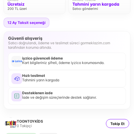
Ücretsiz
Tahmini yarın kargoda
200 TL üzeri
Satıcı gönderimi
12
Ay Taksit seçeneği
Güvenli alışveriş
Satıcı doğrulandı, ödeme ve teslimat süreci gormeklazim.com
tarafından koruma altında.
iyzico güvenceli ödeme
Kart bilgileriniz şifreli, ödeme iyzico korumasında.
Hızlı teslimat
Tahmini yarın kargoda
Desteklenen iade
İade ve değişim süreçlerinde destek sağlanır.
TOONTOYKİDS
Takip Et
0
Takipçi