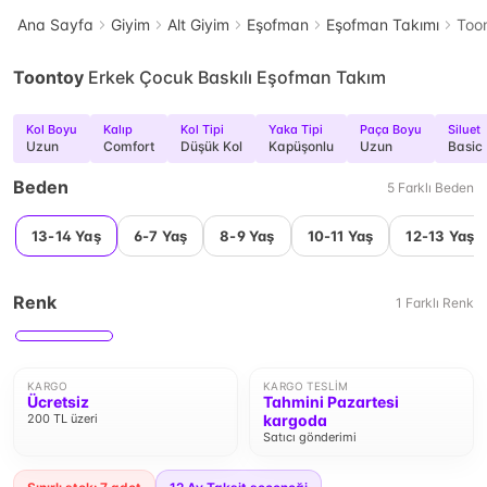
Ana Sayfa
Giyim
Alt Giyim
Eşofman
Eşofman Takımı
Too
Toontoy
Erkek Çocuk Baskılı Eşofman Takım
Kol Boyu
Kalıp
Kol Tipi
Yaka Tipi
Paça Boyu
Siluet
Uzun
Comfort
Düşük Kol
Kapüşonlu
Uzun
Basic
Beden
5
Farklı
Beden
13-14 Yaş
6-7 Yaş
8-9 Yaş
10-11 Yaş
12-13 Yaş
Renk
1
Farklı
Renk
KARGO
KARGO TESLIM
Ücretsiz
Tahmini Pazartesi
200 TL üzeri
kargoda
Satıcı gönderimi