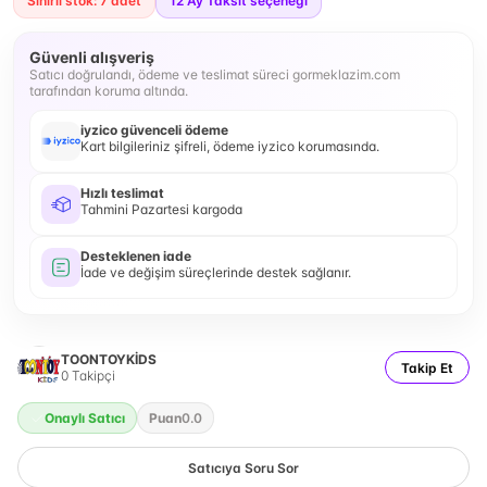
Sınırlı stok: 7 adet
12
Ay Taksit seçeneği
Güvenli alışveriş
Satıcı doğrulandı, ödeme ve teslimat süreci gormeklazim.com
tarafından koruma altında.
iyzico güvenceli ödeme
Kart bilgileriniz şifreli, ödeme iyzico korumasında.
Hızlı teslimat
Tahmini Pazartesi kargoda
Desteklenen iade
İade ve değişim süreçlerinde destek sağlanır.
TOONTOYKİDS
Takip Et
0
Takipçi
Onaylı Satıcı
Puan
0.0
Satıcıya Soru Sor