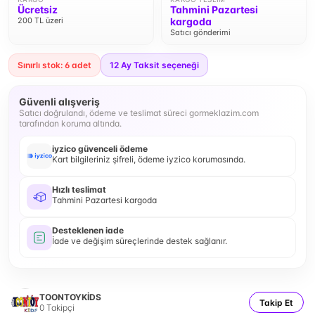
Ücretsiz
Tahmini Pazartesi
200 TL üzeri
kargoda
Satıcı gönderimi
Sınırlı stok: 6 adet
12
Ay Taksit seçeneği
Güvenli alışveriş
Satıcı doğrulandı, ödeme ve teslimat süreci gormeklazim.com
tarafından koruma altında.
iyzico güvenceli ödeme
Kart bilgileriniz şifreli, ödeme iyzico korumasında.
Hızlı teslimat
Tahmini Pazartesi kargoda
Desteklenen iade
İade ve değişim süreçlerinde destek sağlanır.
TOONTOYKİDS
Takip Et
0
Takipçi