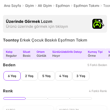
Ana Sayfa
Giyim
Alt Giyim
Eşofman
Eşofman Takımı
Too
Üzerinde Görmek
Lazım
Ürünü üzerinde görmek için tıklayın
Toontoy
Erkek Çocuk Baskılı Eşofman Takım
Kalıp
Siluet
Ortam
Sürdürülebilirlik Detayı
Kumaş Tipi
M
Regular
Basic
Günlük
Hayır
Örme
P
Beden
5
Farklı
Beden
6 Yaş
2 Yaş
5 Yaş
4 Yaş
3 Yaş
Renk
4
Farklı
Renk
KARGO
KARGO TESLIM