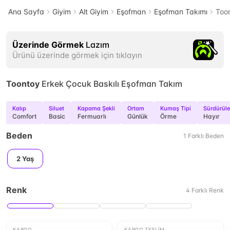
Ana Sayfa
Giyim
Alt Giyim
Eşofman
Eşofman Takımı
Too
Üzerinde Görmek
Lazım
Ürünü üzerinde görmek için tıklayın
Toontoy
Erkek Çocuk Baskılı Eşofman Takım
Kalıp
Siluet
Kapama Şekli
Ortam
Kumaş Tipi
Sürdürüleb
Comfort
Basic
Fermuarlı
Günlük
Örme
Hayır
Beden
1
Farklı
Beden
2 Yaş
Renk
4
Farklı
Renk
KARGO
KARGO TESLIM