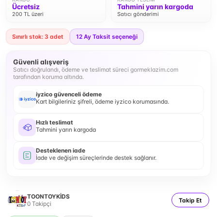
Ücretsiz
Tahmini yarın kargoda
200 TL üzeri
Satıcı gönderimi
Sınırlı stok: 3 adet
12
Ay Taksit seçeneği
Güvenli alışveriş
Satıcı doğrulandı, ödeme ve teslimat süreci gormeklazim.com
tarafından koruma altında.
iyzico güvenceli ödeme
Kart bilgileriniz şifreli, ödeme iyzico korumasında.
Hızlı teslimat
Tahmini yarın kargoda
Desteklenen iade
İade ve değişim süreçlerinde destek sağlanır.
TOONTOYKİDS
Takip Et
0
Takipçi