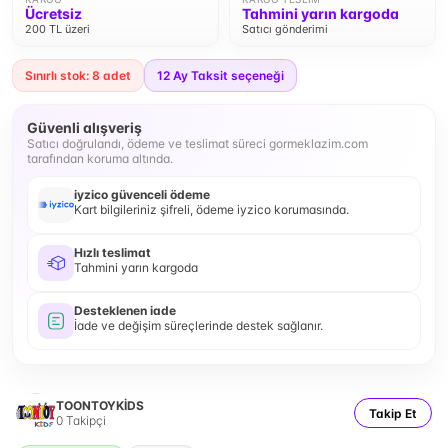
Ücretsiz
Tahmini yarın kargoda
200 TL üzeri
Satıcı gönderimi
Sınırlı stok: 8 adet
12
Ay Taksit seçeneği
Güvenli alışveriş
Satıcı doğrulandı, ödeme ve teslimat süreci gormeklazim.com
tarafından koruma altında.
iyzico güvenceli ödeme
Kart bilgileriniz şifreli, ödeme iyzico korumasında.
Hızlı teslimat
Tahmini yarın kargoda
Desteklenen iade
İade ve değişim süreçlerinde destek sağlanır.
TOONTOYKİDS
Takip Et
0
Takipçi