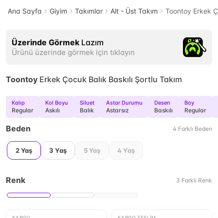
Ana Sayfa
Giyim
Takımlar
Alt - Üst Takım
Toontoy Erkek Ço
Üzerinde Görmek
Lazım
Ürünü üzerinde görmek için tıklayın
Toontoy
Erkek Çocuk Balık Baskılı Şortlu Takım
Kalıp
Kol Boyu
Siluet
Astar Durumu
Desen
Boy
Regular
Askılı
Balık
Astarsız
Baskılı
Regular
Beden
4
Farklı
Beden
2 Yaş
3 Yaş
5 Yaş
4 Yaş
Renk
3
Farklı
Renk
KARGO
KARGO TESLIM