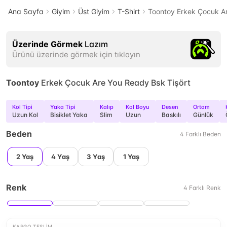
Ana Sayfa
Giyim
Üst Giyim
T-Shirt
Toontoy Erkek Çocuk Ar
Üzerinde Görmek
Lazım
Ürünü üzerinde görmek için tıklayın
Toontoy
Erkek Çocuk Are You Ready Bsk Tişört
Kol Tipi
Yaka Tipi
Kalıp
Kol Boyu
Desen
Ortam
Uzun Kol
Bisiklet Yaka
Slim
Uzun
Baskılı
Günlük
Beden
4
Farklı
Beden
2 Yaş
4 Yaş
3 Yaş
1 Yaş
Renk
4
Farklı
Renk
KARGO TESLIM