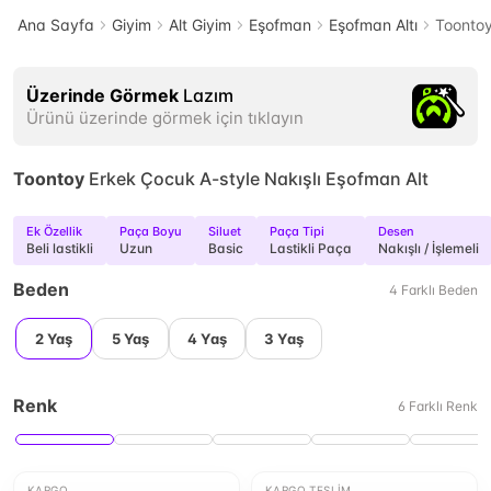
Ana Sayfa
Giyim
Alt Giyim
Eşofman
Eşofman Altı
Toontoy
Üzerinde Görmek
Lazım
Ürünü üzerinde görmek için tıklayın
Toontoy
Erkek Çocuk A-style Nakışlı Eşofman Alt
Ek Özellik
Paça Boyu
Siluet
Paça Tipi
Desen
Beli lastikli
Uzun
Basic
Lastikli Paça
Nakışlı / İşlemeli
Beden
4
Farklı
Beden
2 Yaş
5 Yaş
4 Yaş
3 Yaş
Renk
6
Farklı
Renk
KARGO
KARGO TESLIM