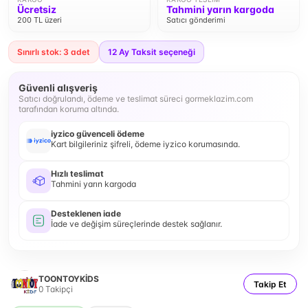
Ücretsiz
Tahmini yarın kargoda
200 TL üzeri
Satıcı gönderimi
Sınırlı stok: 3 adet
12
Ay Taksit seçeneği
Güvenli alışveriş
Satıcı doğrulandı, ödeme ve teslimat süreci gormeklazim.com
tarafından koruma altında.
iyzico güvenceli ödeme
Kart bilgileriniz şifreli, ödeme iyzico korumasında.
Hızlı teslimat
Tahmini yarın kargoda
Desteklenen iade
İade ve değişim süreçlerinde destek sağlanır.
TOONTOYKİDS
Takip Et
0
Takipçi