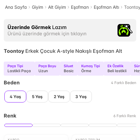
Ana Sayfa
Giyim
Alt Giyim
Eşofman
Eşofman Altı
Toontoy
Üzerinde Görmek
Lazım
Ürünü üzerinde görmek için tıklayın
Toontoy
Erkek Çocuk A-style Nakışlı Eşofman Alt
Paça Tipi
Paça Boyu
Siluet
Kumaş Tipi
Ek Özellik
Sür
Lastikli Paça
Uzun
Basic
Örme
Beli lastikli
Ha
Beden
4
Farklı
Beden
4 Yaş
5 Yaş
2 Yaş
3 Yaş
Renk
6
Farklı
Renk
KARGO
KARGO TESLIM