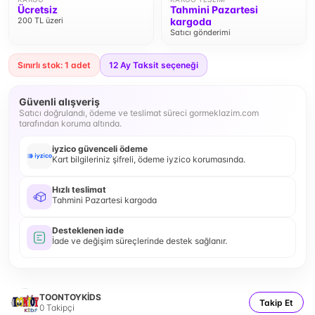
Ücretsiz
Tahmini Pazartesi
200 TL üzeri
kargoda
Satıcı gönderimi
Sınırlı stok: 1 adet
12
Ay Taksit seçeneği
Güvenli alışveriş
Satıcı doğrulandı, ödeme ve teslimat süreci gormeklazim.com
tarafından koruma altında.
iyzico güvenceli ödeme
Kart bilgileriniz şifreli, ödeme iyzico korumasında.
Hızlı teslimat
Tahmini Pazartesi kargoda
Desteklenen iade
İade ve değişim süreçlerinde destek sağlanır.
TOONTOYKİDS
Takip Et
0
Takipçi