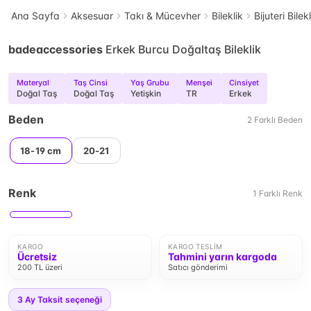
Ana Sayfa
Aksesuar
Takı & Mücevher
Bileklik
Bijuteri Bilek
badeaccessories
Erkek Burcu Doğaltaş Bileklik
Materyal
Taş Cinsi
Yaş Grubu
Menşei
Cinsiyet
Doğal Taş
Doğal Taş
Yetişkin
TR
Erkek
Beden
2
Farklı
Beden
18-19 cm
20-21
Renk
1
Farklı
Renk
KARGO
KARGO TESLIM
Ücretsiz
Tahmini yarın kargoda
200 TL üzeri
Satıcı gönderimi
3
Ay Taksit seçeneği