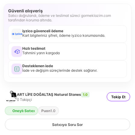
Güvenli alışveriş
Satıcı doğrulandı, ödeme ve teslimat süreci gormeklazim.com
tarafından koruma altında.
iyzico güvenceli ödeme
Kart bilgileriniz şifreli, ödeme iyzico korumasında.
Hızlı teslimat
Tahmini yarın kargoda
Desteklenen iade
İade ve değişim süreçlerinde destek sağlanır.
ART LİFE DOĞALTAŞ Natural Stones
1.0
Takip Et
0
Takipçi
Onaylı Satıcı
Puan
1.0
Satıcıya Soru Sor