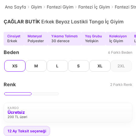
Ana Sayfa
Giyim
Fantezi Giyim
Fantezi İç Giyim
Fantezi St
ÇAĞLAR BUTİK
Erkek Beyaz Lastikli Tanga İç Giyim
Cinsiyet
Materyal
Yıkama Talimatı
Yaş Grubu
Koleksiyon
B
Erkek
Polyester
30 derece
Yetişkin
İç Giyim
L
Beden
6
Farklı
Beden
XS
M
L
S
XL
2XL
Renk
2
Farklı
Renk
KARGO
Ücretsiz
200 TL üzeri
12
Ay Taksit seçeneği