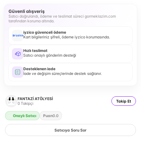
Güvenli alışveriş
Satıcı doğrulandı, ödeme ve teslimat süreci gormeklazim.com
tarafından koruma altında.
iyzico güvenceli ödeme
Kart bilgileriniz şifreli, ödeme iyzico korumasında.
Hızlı teslimat
Satıcı onaylı gönderim desteği
Desteklenen iade
İade ve değişim süreçlerinde destek sağlanır.
FANTAZİ ATÖLYESİ
Takip Et
0
Takipçi
Onaylı Satıcı
Puan
0.0
Satıcıya Soru Sor