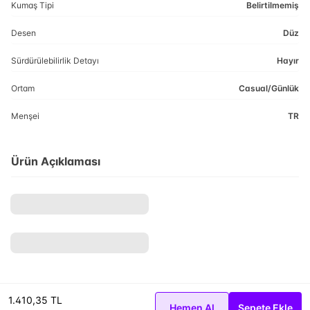
Kumaş Tipi
Belirtilmemiş
Desen
Düz
Sürdürülebilirlik Detayı
Hayır
Ortam
Casual/Günlük
Menşei
TR
Ürün Açıklaması
1.410,35 TL
Hemen Al
Sepete Ekle