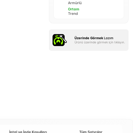
Armürlü
Ortam
Trend
Üzerinde Görmek
Lazım
Ürünü üzerinde görmek için tıklayın.
İptal ve İade Koşulları
Tüm Satıcılar