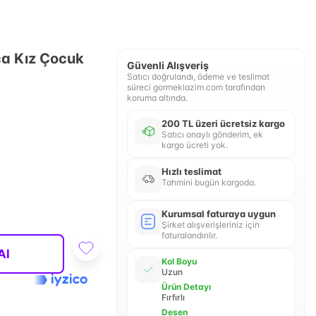
ça Kız Çocuk
Güvenli Alışveriş
Satıcı doğrulandı, ödeme ve teslimat
süreci gormeklazim.com tarafından
koruma altında.
200 TL üzeri ücretsiz kargo
Satıcı onaylı gönderim, ek
kargo ücreti yok.
Hızlı teslimat
Tahmini bugün kargoda.
Kurumsal faturaya uygun
Şirket alışverişleriniz için
faturalandırılır.
Al
Kol Boyu
Uzun
Ürün Detayı
Fırfırlı
Desen