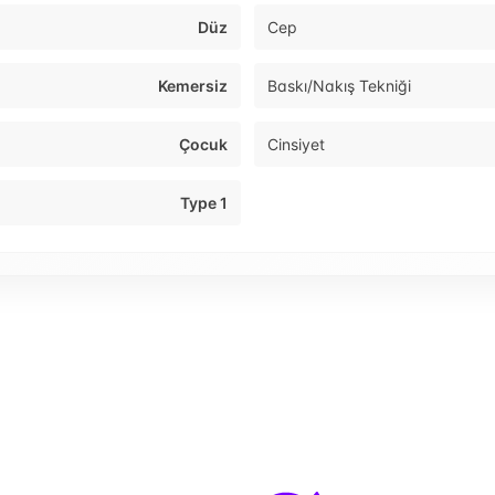
Düz
Cep
Kemersiz
Baskı/Nakış Tekniği
Çocuk
Cinsiyet
Type 1