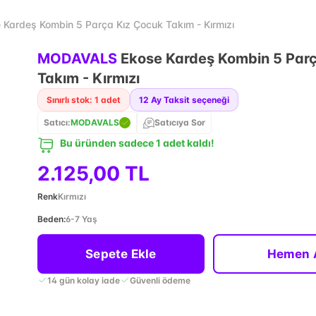
ardeş Kombin 5 Parça Kız Çocuk Takım - Kırmızı
MODAVALS
Ekose Kardeş Kombin 5 Par
Takım - Kırmızı
Sınırlı stok: 1 adet
12
Ay Taksit seçeneği
Satıcı:
MODAVALS
Satıcıya Sor
Bu üründen sadece 1 adet kaldı!
2.125,00 TL
Renk
Kırmızı
Beden
:
6-7 Yaş
Sepete Ekle
Hemen 
14 gün kolay iade
Güvenli ödeme