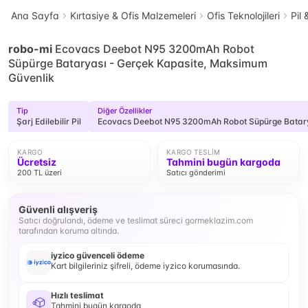
Ana Sayfa
Kırtasiye & Ofis Malzemeleri
Ofis Teknolojileri
Pil 
robo-mi
Ecovacs Deebot N95 3200mAh Robot
Süpürge Bataryası - Gerçek Kapasite, Maksimum
Güvenlik
Tip
Diğer Özellikler
Şarj Edilebilir Pil
Ecovacs Deebot N95 3200mAh Robot Süpürge Batary
KARGO
KARGO TESLIM
Ücretsiz
Tahmini bugün kargoda
200 TL üzeri
Satıcı gönderimi
Güvenli alışveriş
Satıcı doğrulandı, ödeme ve teslimat süreci gormeklazim.com
tarafından koruma altında.
iyzico güvenceli ödeme
Kart bilgileriniz şifreli, ödeme iyzico korumasında.
Hızlı teslimat
Tahmini bugün kargoda