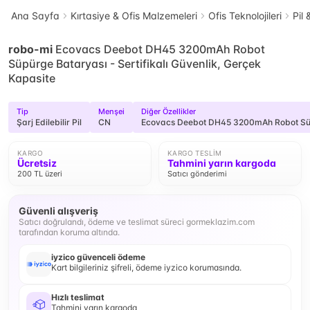
Ana Sayfa
Kırtasiye & Ofis Malzemeleri
Ofis Teknolojileri
Pil 
robo-mi
Ecovacs Deebot DH45 3200mAh Robot
Süpürge Bataryası - Sertifikalı Güvenlik, Gerçek
Kapasite
Tip
Menşei
Diğer Özellikler
Şarj Edilebilir Pil
CN
Ecovacs Deebot DH45 3200mAh Robot Süpür
KARGO
KARGO TESLIM
Ücretsiz
Tahmini yarın kargoda
200 TL üzeri
Satıcı gönderimi
Güvenli alışveriş
Satıcı doğrulandı, ödeme ve teslimat süreci gormeklazim.com
tarafından koruma altında.
iyzico güvenceli ödeme
Kart bilgileriniz şifreli, ödeme iyzico korumasında.
Hızlı teslimat
Tahmini yarın kargoda