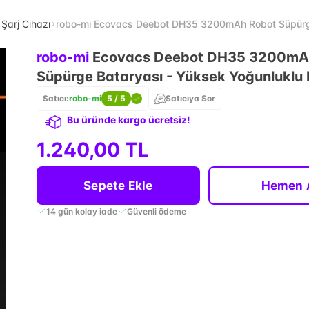
& Şarj Cihazı
robo-mi Ecovacs Deebot DH35 3200mAh Robot Süpürge 
robo-mi
Ecovacs Deebot DH35 3200mA
Süpürge Bataryası - Yüksek Yoğunluklu 
Satıcı:
robo-mi
5
/ 5
Satıcıya Sor
Bu üründe kargo ücretsiz!
1.240,00 TL
Sepete Ekle
Hemen 
14 gün kolay iade
Güvenli ödeme