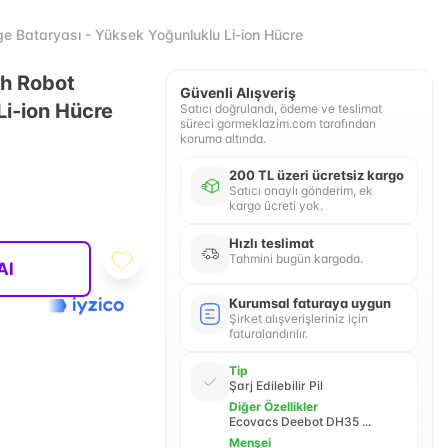
Bataryası - Yüksek Yoğunluklu Li-ion Hücre
h Robot
Güvenli Alışveriş
Li-ion Hücre
Satıcı doğrulandı, ödeme ve teslimat
süreci gormeklazim.com tarafından
koruma altında.
200 TL üzeri ücretsiz kargo
Satıcı onaylı gönderim, ek
kargo ücreti yok.
Hızlı teslimat
Tahmini bugün kargoda.
Al
Kurumsal faturaya uygun
Şirket alışverişleriniz için
faturalandırılır.
Tip
Şarj Edilebilir Pil
Diğer Özellikler
Ecovacs Deebot DH35 ...
Menşei