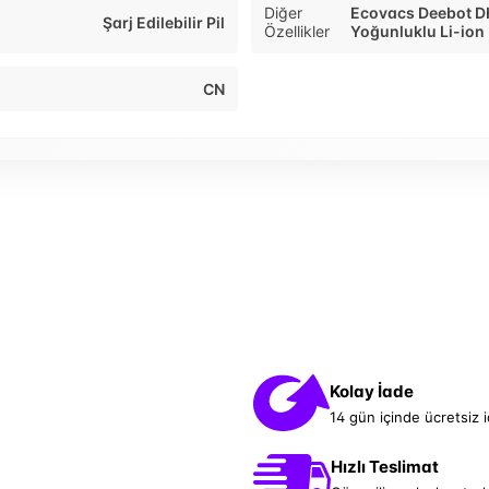
Diğer
Ecovacs Deebot D
Şarj Edilebilir Pil
Özellikler
Yoğunluklu Li-ion
CN
Kolay İade
14 gün içinde ücretsiz 
Hızlı Teslimat