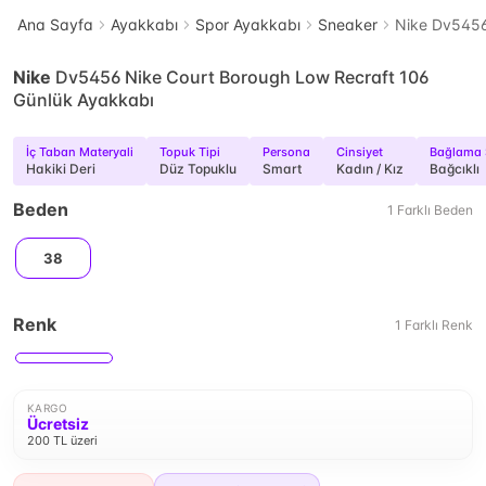
Ana Sayfa
Ayakkabı
Spor Ayakkabı
Sneaker
Nike Dv5456
Nike
Dv5456 Nike Court Borough Low Recraft 106
Günlük Ayakkabı
İç Taban Materyali
Topuk Tipi
Persona
Cinsiyet
Bağlama 
Hakiki Deri
Düz Topuklu
Smart
Kadın / Kız
Bağcıklı
Beden
1
Farklı
Beden
38
Renk
1
Farklı
Renk
KARGO
Ücretsiz
200 TL üzeri