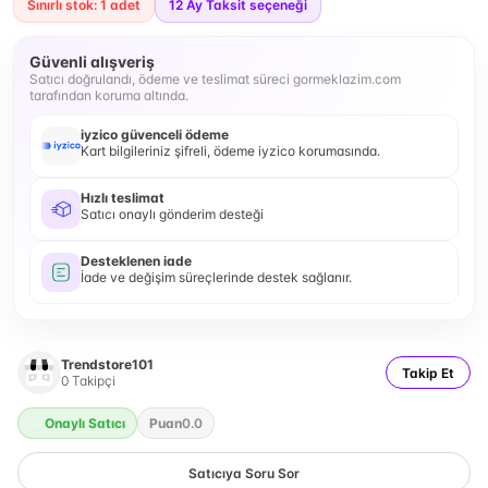
Sınırlı stok: 1 adet
12
Ay Taksit seçeneği
Güvenli alışveriş
Satıcı doğrulandı, ödeme ve teslimat süreci gormeklazim.com
tarafından koruma altında.
iyzico güvenceli ödeme
Kart bilgileriniz şifreli, ödeme iyzico korumasında.
Hızlı teslimat
Satıcı onaylı gönderim desteği
Desteklenen iade
İade ve değişim süreçlerinde destek sağlanır.
Trendstore101
Takip Et
0
Takipçi
Onaylı Satıcı
Puan
0.0
Satıcıya Soru Sor