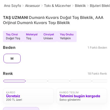
Ana Sayfa
Aksesuar
Takı & Mücevher
Bileklik
Bijuteri Bilek
TAŞ UZMANI
Dumanlı Kuvars Doğal Taş Bileklik, AAA
Orijinal Dumanlı Kuvars Taşı Bileklik
Taş Cinsi
Materyal
Cinsiyet
Yaş Grubu
Doğal Taş
Taş
Unisex
Yetişkin
Beden
1
Farklı
Beden
M
Renk
18
Farklı
Renk
KARGO
KARGO TESLIM
Ücretsiz
Tahmini bugün kargoda
200 TL üzeri
Satıcı gönderimi