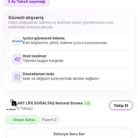
3
Ay Taksit seçeneği
Güvenli alışveriş
Satıcı doğrulandı, ödeme ve teslimat süreci gormeklazim.com
tarafından koruma altında.
iyzico güvenceli ödeme
Kart bilgileriniz şifreli, ödeme iyzico korumasında.
Hızlı teslimat
Tahmini bugün kargoda
Desteklenen iade
İade ve değişim süreçlerinde destek sağlanır.
ART LİFE DOĞALTAŞ Natural Stones
1.0
Takip Et
0
Takipçi
Onaylı Satıcı
Puan
1.0
Satıcıya Soru Sor