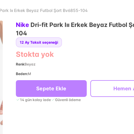
t Park Iıı Erkek Beyaz Futbol Şort Bv6855-104
Nike
Dri-fit Park Iıı Erkek Beyaz Futbol 
104
12
Ay Taksit seçeneği
Stokta yok
Renk
Beyaz
Beden
:
M
Sepete Ekle
Hemen 
14 gün kolay iade
Güvenli ödeme