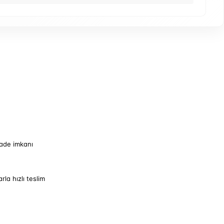
iade imkanı
arla hızlı teslim