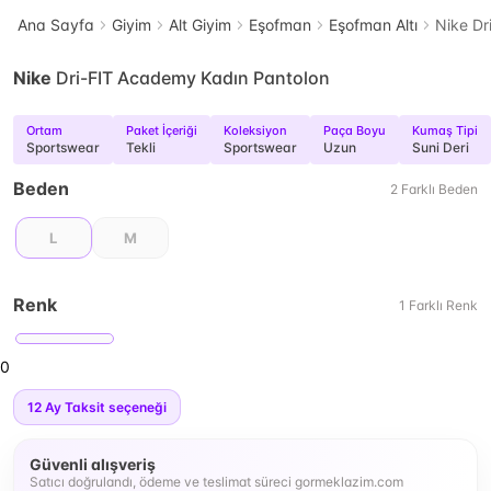
Ana Sayfa
Giyim
Alt Giyim
Eşofman
Eşofman Altı
Nike Dr
Nike
Dri-FIT Academy Kadın Pantolon
Ortam
Paket İçeriği
Koleksiyon
Paça Boyu
Kumaş Tipi
Sportswear
Tekli
Sportswear
Uzun
Suni Deri
Beden
2
Farklı
Beden
L
M
Renk
1
Farklı
Renk
0
12
Ay Taksit seçeneği
Güvenli alışveriş
Satıcı doğrulandı, ödeme ve teslimat süreci gormeklazim.com