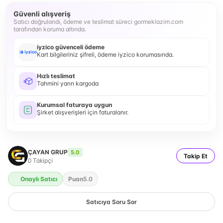
Güvenli alışveriş
Satıcı doğrulandı, ödeme ve teslimat süreci gormeklazim.com
tarafından koruma altında.
iyzico güvenceli ödeme
Kart bilgileriniz şifreli, ödeme iyzico korumasında.
Hızlı teslimat
Tahmini yarın kargoda
Kurumsal faturaya uygun
Şirket alışverişleri için faturalanır.
ÇAYAN GRUP
5.0
Takip Et
0
Takipçi
Onaylı Satıcı
Puan
5.0
Satıcıya Soru Sor