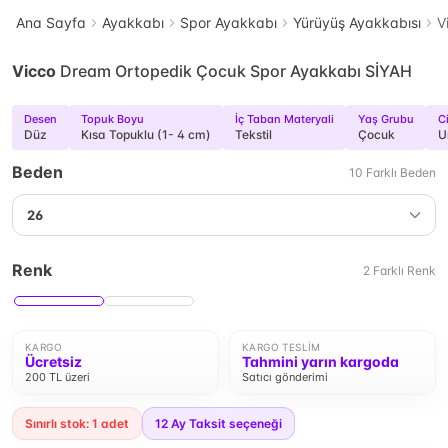
Ana Sayfa
Ayakkabı
Spor Ayakkabı
Yürüyüş Ayakkabısı
V
Vicco
Dream Ortopedik Çocuk Spor Ayakkabı SİYAH
Desen
Topuk Boyu
İç Taban Materyali
Yaş Grubu
C
Düz
Kısa Topuklu (1- 4 cm)
Tekstil
Çocuk
U
Beden
10
Farklı
Beden
26
Renk
2
Farklı
Renk
KARGO
KARGO TESLIM
Ücretsiz
Tahmini yarın kargoda
200 TL üzeri
Satıcı gönderimi
Sınırlı stok: 1 adet
12
Ay Taksit seçeneği