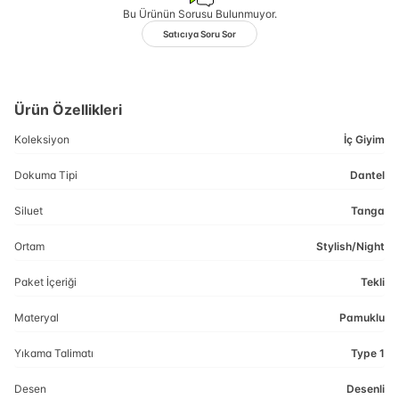
Bu Ürünün Sorusu Bulunmuyor.
Satıcıya Soru Sor
Ürün Özellikleri
Koleksiyon
İç Giyim
Dokuma Tipi
Dantel
Siluet
Tanga
Ortam
Stylish/Night
Paket İçeriği
Tekli
Materyal
Pamuklu
Yıkama Talimatı
Type 1
Desen
Desenli