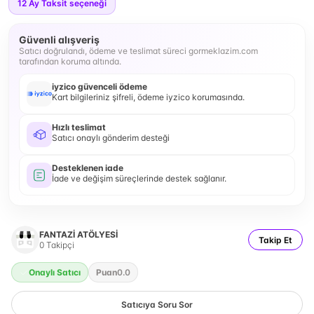
12
Ay Taksit seçeneği
Güvenli alışveriş
Satıcı doğrulandı, ödeme ve teslimat süreci gormeklazim.com
tarafından koruma altında.
iyzico güvenceli ödeme
Kart bilgileriniz şifreli, ödeme iyzico korumasında.
Hızlı teslimat
Satıcı onaylı gönderim desteği
Desteklenen iade
İade ve değişim süreçlerinde destek sağlanır.
FANTAZİ ATÖLYESİ
Takip Et
0
Takipçi
Onaylı Satıcı
Puan
0.0
Satıcıya Soru Sor