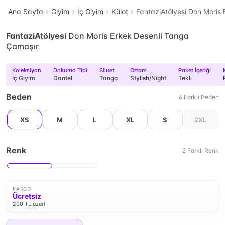
Ana Sayfa
Giyim
İç Giyim
Külot
FantaziAtölyesi Don Moris
FantaziAtölyesi
Don Moris Erkek Desenli Tanga
Çamaşır
Koleksiyon
Dokuma Tipi
Siluet
Ortam
Paket İçeriği
İç Giyim
Dantel
Tanga
Stylish/Night
Tekli
Beden
6
Farklı
Beden
XS
M
L
XL
S
2XL
Renk
2
Farklı
Renk
KARGO
Ücretsiz
200 TL üzeri