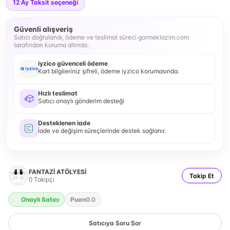
12
Ay Taksit seçeneği
Güvenli alışveriş
Satıcı doğrulandı, ödeme ve teslimat süreci gormeklazim.com
tarafından koruma altında.
iyzico güvenceli ödeme
Kart bilgileriniz şifreli, ödeme iyzico korumasında.
Hızlı teslimat
Satıcı onaylı gönderim desteği
Desteklenen iade
İade ve değişim süreçlerinde destek sağlanır.
FANTAZİ ATÖLYESİ
Takip Et
0
Takipçi
Onaylı Satıcı
Puan
0.0
Satıcıya Soru Sor