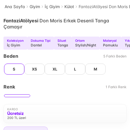
Ana Sayfa
Giyim
İç Giyim
Külot
FantaziAtölyesi Don Moris
FantaziAtölyesi
Don Moris Erkek Desenli Tanga
Çamaşır
Koleksiyon
Dokuma Tipi
Siluet
Ortam
Materyal
Yık
İç Giyim
Dantel
Tanga
Stylish/Night
Pamuklu
Ty
Beden
5
Farklı
Beden
S
XS
XL
L
M
Renk
1
Farklı
Renk
KARGO
Ücretsiz
200 TL üzeri