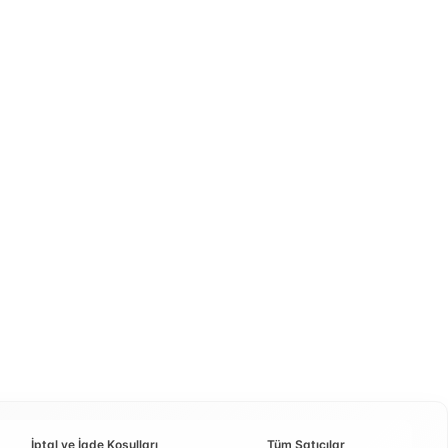
İptal ve İade Koşulları
Tüm Satıcılar