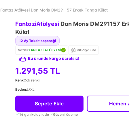
FantaziAtölyesi Don Moris DM291157 Erkek Tanga Külot
FantaziAtölyesi
Don Moris DM291157 Er
Külot
12
Ay Taksit seçeneği
Satıcı:
FANTAZİ ATÖLYESİ
Satıcıya Sor
Bu üründe kargo ücretsiz!
1.291,55 TL
Renk
Çok renkli
Beden
:
L/XL
Sepete Ekle
Hemen 
14 gün kolay iade
Güvenli ödeme