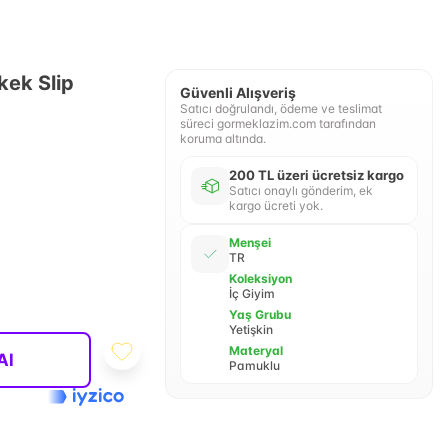
ek Slip
Güvenli Alışveriş
Satıcı doğrulandı, ödeme ve teslimat
süreci gormeklazim.com tarafından
koruma altında.
200 TL üzeri ücretsiz kargo
Satıcı onaylı gönderim, ek
kargo ücreti yok.
Menşei
TR
Koleksiyon
İç Giyim
Yaş Grubu
Yetişkin
Materyal
Al
Pamuklu