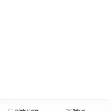
İptal ve İade Koşulları
Tüm Satıcılar