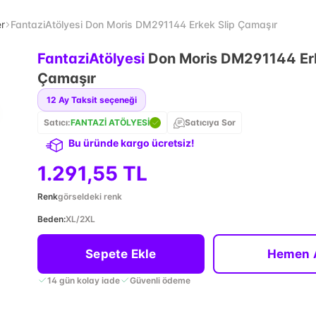
er
FantaziAtölyesi Don Moris DM291144 Erkek Slip Çamaşır
FantaziAtölyesi
Don Moris DM291144 Erk
Çamaşır
12
Ay Taksit seçeneği
Satıcı:
FANTAZİ ATÖLYESİ
Satıcıya Sor
Bu üründe kargo ücretsiz!
1.291,55 TL
Renk
görseldeki renk
Beden
:
XL/2XL
Sepete Ekle
Hemen 
14 gün kolay iade
Güvenli ödeme