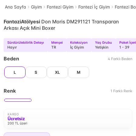
Ana Sayfa
Giyim
Fantezi Giyim
Fantezi İç Giyim
Fantezi Bo
FantaziAtölyesi
Don Moris DM291121 Transparan
Arkası Açık Mini Boxer
Sürdürülebilirlik Detayı
Menşei
Koleksiyon
Yaş Grubu
Paket İçeri
Hayır
TR
İç Giyim
Yetişkin
1 - 39
Beden
4
Farklı
Beden
L
S
XL
M
Renk
1
Farklı
Renk
KARGO
Ücretsiz
200 TL üzeri