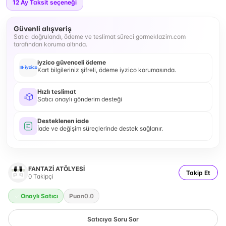
12
Ay Taksit seçeneği
Güvenli alışveriş
Satıcı doğrulandı, ödeme ve teslimat süreci gormeklazim.com
tarafından koruma altında.
iyzico güvenceli ödeme
Kart bilgileriniz şifreli, ödeme iyzico korumasında.
Hızlı teslimat
Satıcı onaylı gönderim desteği
Desteklenen iade
İade ve değişim süreçlerinde destek sağlanır.
FANTAZİ ATÖLYESİ
Takip Et
0
Takipçi
Onaylı Satıcı
Puan
0.0
Satıcıya Soru Sor