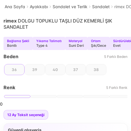
Ana Sayfa
Ayakkabı
Sandalet ve Terlik
Sandalet
rimex D
rimex
DOLGU TOPUKLU TAŞLI DÜZ KEMERLİ ŞIK
SANDALET
Bağlama Şekli
Yıkama Talimatı
Materyal
Ortam
Sürdürülebil
Bantlı
Type 4
Suni Deri
Şık/Gece
Evet
Beden
5
Farklı
Beden
36
39
40
37
38
Renk
5
Farklı
Renk
0
12
Ay Taksit seçeneği
Güvenli alışveriş