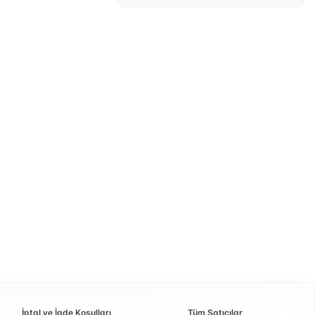
İptal ve İade Koşulları
Tüm Satıcılar