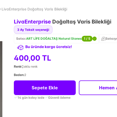
LivaEnterprise Doğaltaş Varis Bilekliği
LivaEnterprise
Doğaltaş Varis Bilekliği
3
Ay Taksit seçeneği
Satıcı:
ART LİFE DOĞALTAŞ Natural Stones
1
/ 5
Satıcıy
Bu üründe kargo ücretsiz!
400,00 TL
Renk
Çoklu renk
Beden
:
2
Sepete Ekle
Hemen 
14 gün kolay iade
Güvenli ödeme