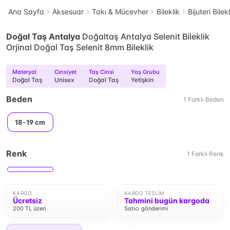
Ana Sayfa
Aksesuar
Takı & Mücevher
Bileklik
Bijuteri Bilek
Doğal Taş Antalya
Doğaltaş Antalya Selenit Bileklik
Orjinal Doğal Taş Selenit 8mm Bileklik
Materyal
Cinsiyet
Taş Cinsi
Yaş Grubu
Doğal Taş
Unisex
Doğal Taş
Yetişkin
Beden
1
Farklı
Beden
18-19 cm
Renk
1
Farklı
Renk
KARGO
KARGO TESLIM
Ücretsiz
Tahmini bugün kargoda
200 TL üzeri
Satıcı gönderimi