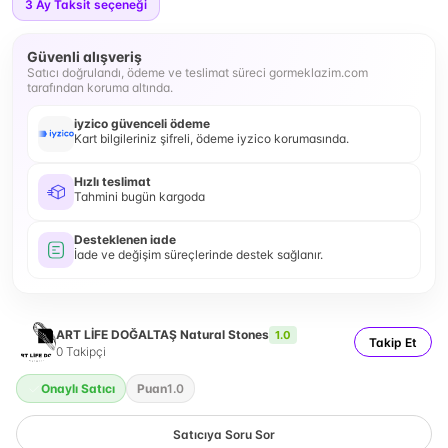
3
Ay Taksit seçeneği
Güvenli alışveriş
Satıcı doğrulandı, ödeme ve teslimat süreci gormeklazim.com
tarafından koruma altında.
iyzico güvenceli ödeme
Kart bilgileriniz şifreli, ödeme iyzico korumasında.
Hızlı teslimat
Tahmini bugün kargoda
Desteklenen iade
İade ve değişim süreçlerinde destek sağlanır.
ART LİFE DOĞALTAŞ Natural Stones
1.0
Takip Et
0
Takipçi
Onaylı Satıcı
Puan
1.0
Satıcıya Soru Sor