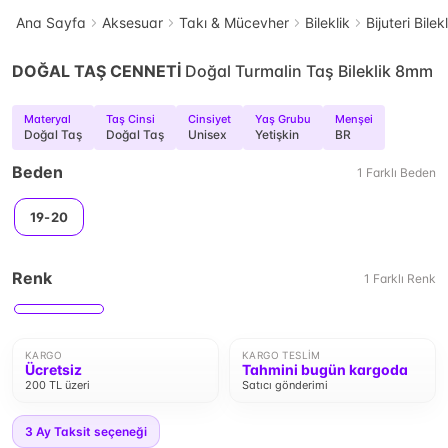
Ana Sayfa
Aksesuar
Takı & Mücevher
Bileklik
Bijuteri Bilek
DOĞAL TAŞ CENNETİ
Doğal Turmalin Taş Bileklik 8mm
Materyal
Taş Cinsi
Cinsiyet
Yaş Grubu
Menşei
Doğal Taş
Doğal Taş
Unisex
Yetişkin
BR
Beden
1
Farklı
Beden
19-20
Renk
1
Farklı
Renk
KARGO
KARGO TESLIM
Ücretsiz
Tahmini bugün kargoda
200 TL üzeri
Satıcı gönderimi
3
Ay Taksit seçeneği