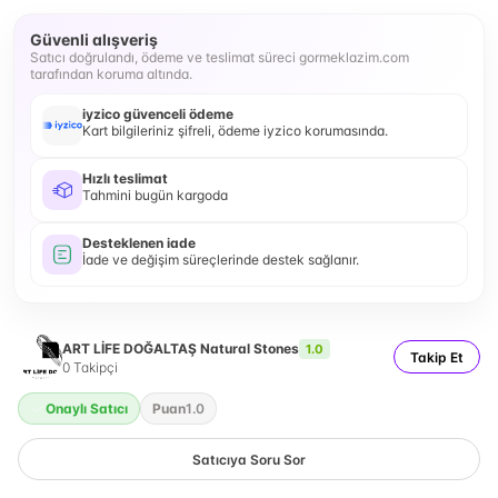
Güvenli alışveriş
Satıcı doğrulandı, ödeme ve teslimat süreci gormeklazim.com
tarafından koruma altında.
iyzico güvenceli ödeme
Kart bilgileriniz şifreli, ödeme iyzico korumasında.
Hızlı teslimat
Tahmini bugün kargoda
Desteklenen iade
İade ve değişim süreçlerinde destek sağlanır.
ART LİFE DOĞALTAŞ Natural Stones
1.0
Takip Et
0
Takipçi
Onaylı Satıcı
Puan
1.0
Satıcıya Soru Sor