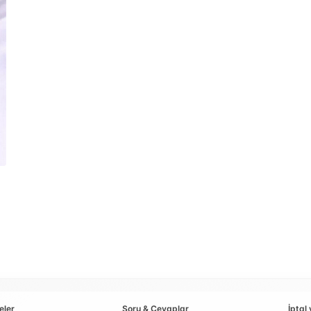
eler
Soru & Cevaplar
İptal 