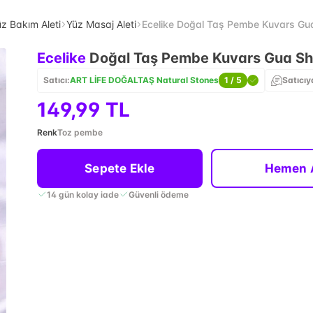
z Bakım Aleti
Yüz Masaj Aleti
Ecelike Doğal Taş Pembe Kuvars Gua
Ecelike
Doğal Taş Pembe Kuvars Gua Sha
Satıcı:
ART LİFE DOĞALTAŞ Natural Stones
1
/ 5
Satıcıy
149,99 TL
Renk
Toz pembe
Sepete Ekle
Hemen 
14 gün kolay iade
Güvenli ödeme