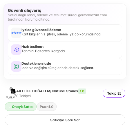
Güvenli alışveriş
Satıcı doğrulandı, ödeme ve teslimat süreci gormeklazim.com
tarafından koruma altında.
iyzico güvenceli ödeme
Kart bilgileriniz şifreli, ödeme iyzico korumasında.
Hızlı teslimat
Tahmini Pazartesi kargoda
Desteklenen iade
İade ve değişim süreçlerinde destek sağlanır.
ART LİFE DOĞALTAŞ Natural Stones
1.0
Takip Et
0
Takipçi
Onaylı Satıcı
Puan
1.0
Satıcıya Soru Sor