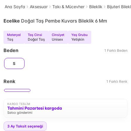
Ana Sayfa
Aksesuar
Takı & Mücevher
Bileklik
Bijuteri Bilek
Ecelike
Doğal Taş Pembe Kuvars Bileklik 6 Mm
Materyal
Taş Cinsi
Cinsiyet
Yaş Grubu
Taş
Doğal Taş
Unisex
Yetişkin
Beden
1
Farklı
Beden
S
Renk
1
Farklı
Renk
KARGO TESLIM
Tahmini Pazartesi kargoda
Satıcı gönderimi
3
Ay Taksit seçeneği