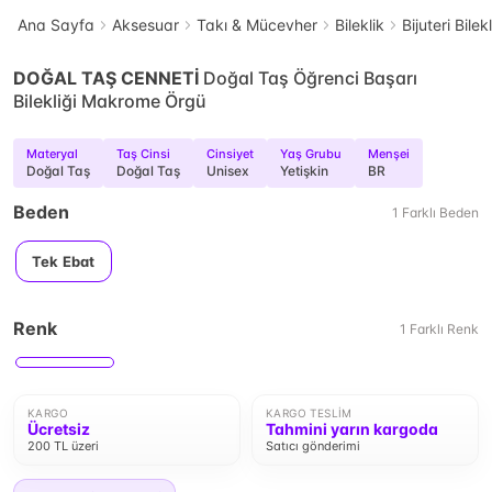
Ana Sayfa
Aksesuar
Takı & Mücevher
Bileklik
Bijuteri Bilek
DOĞAL TAŞ CENNETİ
Doğal Taş Öğrenci Başarı
Bilekliği Makrome Örgü
Materyal
Taş Cinsi
Cinsiyet
Yaş Grubu
Menşei
Doğal Taş
Doğal Taş
Unisex
Yetişkin
BR
Beden
1
Farklı
Beden
Tek Ebat
Renk
1
Farklı
Renk
KARGO
KARGO TESLIM
Ücretsiz
Tahmini yarın kargoda
200 TL üzeri
Satıcı gönderimi