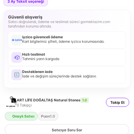
3
Ay Taksit seçeneği
Güvenli alışveriş
Satıcı doğrulandı, ödeme ve teslimat süreci gormeklazim.com
tarafından koruma altında.
iyzico güvenceli ödeme
Kart bilgileriniz şifreli, ödeme iyzico korumasında.
Hızlı teslimat
Tahmini yarın kargoda
Desteklenen iade
İade ve değişim süreçlerinde destek sağlanır.
ART LİFE DOĞALTAŞ Natural Stones
1.0
Takip Et
0
Takipçi
Onaylı Satıcı
Puan
1.0
Satıcıya Soru Sor