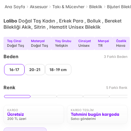
Ana Sayfa
Aksesuar
Takı & Mücevher
Bileklik
Bijuteri Bilek
Lalibo
Doğal Taş Kadın , Erkek Para , Bolluk , Bereket
Bilekliği Akik, Sitrin , Hematit Unisex Bileklik
Taş Cinsi
Materyal
Yaş Grubu
Cinsiyet
Menşei
Özellik
Doğal Taş
Doğal Taş
Yetişkin
Unisex
TR
Hava
Beden
3
Farklı
Beden
16-17
20-21
18-19 cm
Renk
5
Farklı
Renk
KARGO
KARGO TESLIM
Ücretsiz
Tahmini bugün kargoda
200 TL üzeri
Satıcı gönderimi