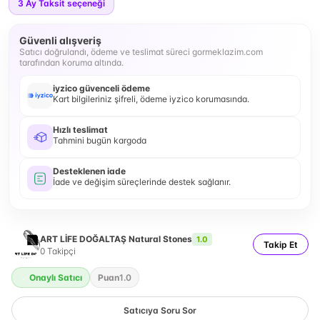
3
Ay Taksit seçeneği
Güvenli alışveriş
Satıcı doğrulandı, ödeme ve teslimat süreci gormeklazim.com
tarafından koruma altında.
iyzico güvenceli ödeme
Kart bilgileriniz şifreli, ödeme iyzico korumasında.
Hızlı teslimat
Tahmini bugün kargoda
Desteklenen iade
İade ve değişim süreçlerinde destek sağlanır.
ART LİFE DOĞALTAŞ Natural Stones
1.0
Takip Et
0
Takipçi
Onaylı Satıcı
Puan
1.0
Satıcıya Soru Sor