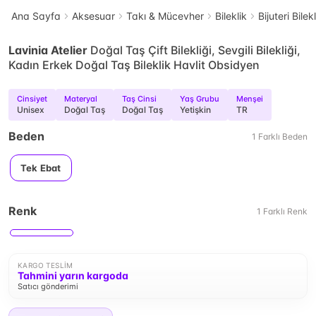
Ana Sayfa
Aksesuar
Takı & Mücevher
Bileklik
Bijuteri Bilek
Lavinia Atelier
Doğal Taş Çift Bilekliği, Sevgili Bilekliği,
Kadın Erkek Doğal Taş Bileklik Havlit Obsidyen
Cinsiyet
Materyal
Taş Cinsi
Yaş Grubu
Menşei
Unisex
Doğal Taş
Doğal Taş
Yetişkin
TR
Beden
1
Farklı
Beden
Tek Ebat
Renk
1
Farklı
Renk
KARGO TESLIM
Tahmini yarın kargoda
Satıcı gönderimi