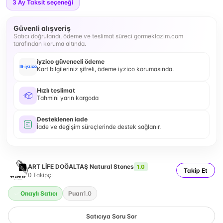
3
Ay Taksit seçeneği
Güvenli alışveriş
Satıcı doğrulandı, ödeme ve teslimat süreci gormeklazim.com
tarafından koruma altında.
iyzico güvenceli ödeme
Kart bilgileriniz şifreli, ödeme iyzico korumasında.
Hızlı teslimat
Tahmini yarın kargoda
Desteklenen iade
İade ve değişim süreçlerinde destek sağlanır.
ART LİFE DOĞALTAŞ Natural Stones
1.0
Takip Et
0
Takipçi
Onaylı Satıcı
Puan
1.0
Satıcıya Soru Sor