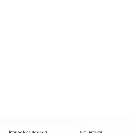
İptal ve İade Koşulları
Tüm Satıcılar