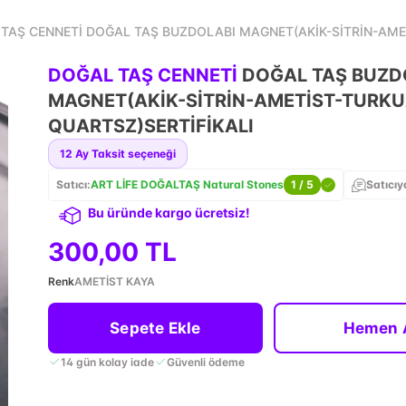
TAŞ CENNETİ DOĞAL TAŞ BUZDOLABI MAGNET(AKİK-SİTRİN-AME
DOĞAL TAŞ CENNETİ
DOĞAL TAŞ BUZD
MAGNET(AKİK-SİTRİN-AMETİST-TURKU
QUARTSZ)SERTİFİKALI
12
Ay Taksit seçeneği
Satıcı:
ART LİFE DOĞALTAŞ Natural Stones
1
/ 5
Satıcıy
Bu üründe kargo ücretsiz!
300,00 TL
Renk
AMETİST KAYA
Sepete Ekle
Hemen 
14 gün kolay iade
Güvenli ödeme