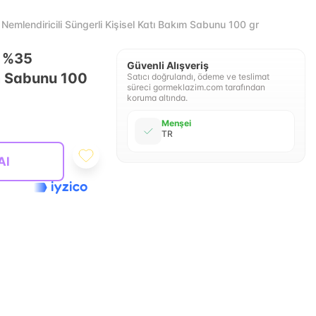
mlendiricili Süngerli Kişisel Katı Bakım Sabunu 100 gr
ü %35
Güvenli Alışveriş
ım Sabunu 100
Satıcı doğrulandı, ödeme ve teslimat
süreci gormeklazim.com tarafından
koruma altında.
Menşei
TR
Al