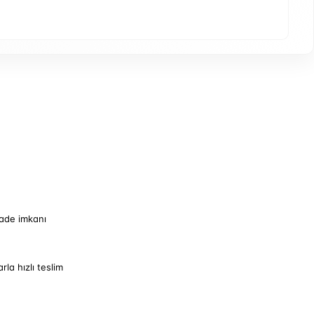
iade imkanı
arla hızlı teslim