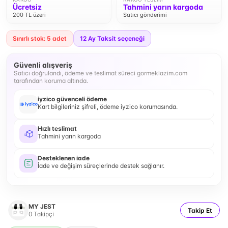
Ücretsiz
Tahmini yarın kargoda
200 TL üzeri
Satıcı gönderimi
Sınırlı stok: 5 adet
12
Ay Taksit seçeneği
Güvenli alışveriş
Satıcı doğrulandı, ödeme ve teslimat süreci gormeklazim.com
tarafından koruma altında.
iyzico güvenceli ödeme
Kart bilgileriniz şifreli, ödeme iyzico korumasında.
Hızlı teslimat
Tahmini yarın kargoda
Desteklenen iade
İade ve değişim süreçlerinde destek sağlanır.
MY JEST
Takip Et
0
Takipçi