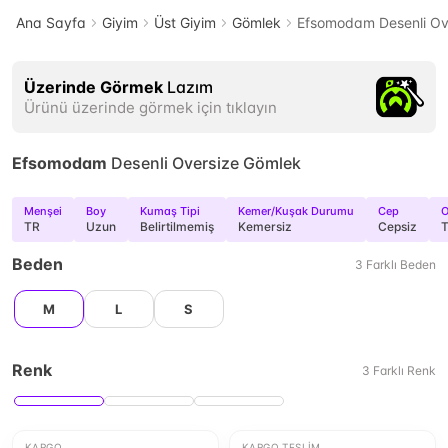
Ana Sayfa
Giyim
Üst Giyim
Gömlek
Efsomodam Desenli Ov
Üzerinde Görmek
Lazım
Ürünü üzerinde görmek için tıklayın
Efsomodam
Desenli Oversize Gömlek
Menşei
Boy
Kumaş Tipi
Kemer/Kuşak Durumu
Cep
O
TR
Uzun
Belirtilmemiş
Kemersiz
Cepsiz
T
Beden
3
Farklı
Beden
M
L
S
Renk
3
Farklı
Renk
KARGO
KARGO TESLIM