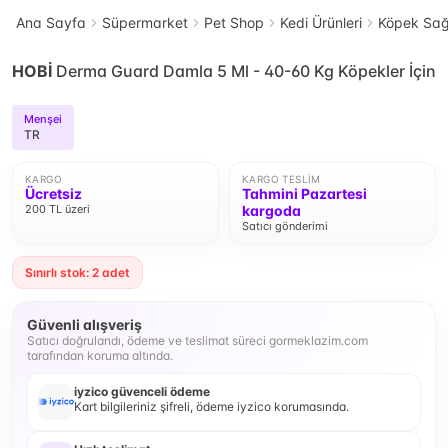
Ana Sayfa
Süpermarket
Pet Shop
Kedi Ürünleri
Köpek Sağ
HOBİ
Derma Guard Damla 5 Ml - 40-60 Kg Köpekler İçin
Menşei
TR
KARGO
KARGO TESLIM
Ücretsiz
Tahmini Pazartesi
200 TL üzeri
kargoda
Satıcı gönderimi
Sınırlı stok: 2 adet
Güvenli alışveriş
Satıcı doğrulandı, ödeme ve teslimat süreci gormeklazim.com
tarafından koruma altında.
iyzico güvenceli ödeme
Kart bilgileriniz şifreli, ödeme iyzico korumasında.