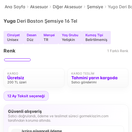
Ana Sayfa
Aksesuar
Diğer Aksesuar
Şemsiye
Yuga Deri B
Yuga
Deri Baston Şemsiye 16 Tel
Cinsiyet
Desen
Menşei
Yaş Grubu
Kumaş Tipi
Unisex
Düz
TR
Yetişkin
Belirtilmemiş
Renk
1
Farklı
Renk
KARGO
KARGO TESLIM
Ücretsiz
Tahmini yarın kargoda
200 TL üzeri
Satıcı gönderimi
12
Ay Taksit seçeneği
Güvenli alışveriş
Satıcı doğrulandı, ödeme ve teslimat süreci gormeklazim.com
tarafından koruma altında.
iyzico güvenceli ödeme