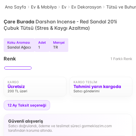
Ana Sayfa
Ev & Mobilya
Ev
Ev Dekorasyon
Tütsü ve Buhur
Çare Burada
Darshan Incense - Red Sandal 20'li
Çubuk Tütsü (Stres & Kaygı Azaltma)
Koku Aroması
Adet
Menşei
Sandal Ağacı
1
TR
Renk
1
Farklı
Renk
KARGO
KARGO TESLIM
Ücretsiz
Tahmini yarın kargoda
200 TL üzeri
Satıcı gönderimi
12
Ay Taksit seçeneği
Güvenli alışveriş
Satıcı doğrulandı, ödeme ve teslimat süreci gormeklazim.com
tarafından koruma altında.