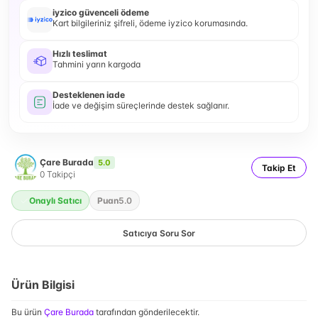
iyzico güvenceli ödeme
Kart bilgileriniz şifreli, ödeme iyzico korumasında.
Hızlı teslimat
Tahmini yarın kargoda
Desteklenen iade
İade ve değişim süreçlerinde destek sağlanır.
Çare Burada
5.0
Takip Et
0
Takipçi
Onaylı Satıcı
Puan
5.0
Satıcıya Soru Sor
Ürün Bilgisi
Bu ürün
Çare Burada
tarafından gönderilecektir.