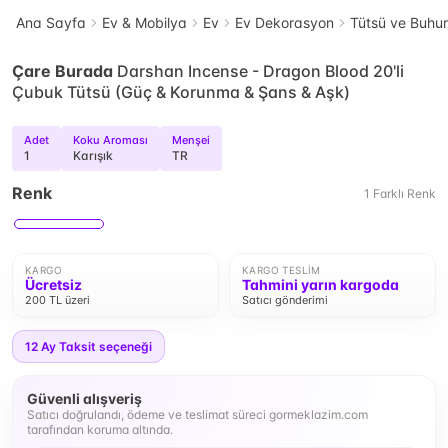
Ana Sayfa
Ev & Mobilya
Ev
Ev Dekorasyon
Tütsü ve Buhur
Çare Burada
Darshan Incense - Dragon Blood 20'li
Çubuk Tütsü (Güç & Korunma & Şans & Aşk)
Adet
Koku Aroması
Menşei
1
Karışık
TR
Renk
1
Farklı
Renk
KARGO
KARGO TESLIM
Ücretsiz
Tahmini yarın kargoda
200 TL üzeri
Satıcı gönderimi
12
Ay Taksit seçeneği
Güvenli alışveriş
Satıcı doğrulandı, ödeme ve teslimat süreci gormeklazim.com
tarafından koruma altında.