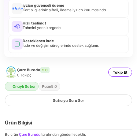
iyzico güvenceli ödeme
Kart bilgileriniz şifreli, ödeme iyzico korumasında.
Hızlı teslimat
Tahmini yarın kargoda
Desteklenen iade
İade ve değişim süreçlerinde destek sağlanır.
Çare Burada
5.0
Takip Et
0
Takipçi
Onaylı Satıcı
Puan
5.0
Satıcıya Soru Sor
Ürün Bilgisi
Bu ürün
Çare Burada
tarafından gönderilecektir.