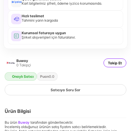
Kart bilgileriniz şifreli, ödeme iyzico korumasında.
Hızlı teslimat
Tahmini yarın kargoda
Kurumsal faturaya uygun
Şirket alışverişleri için faturalanır.
Buway
Takip Et
0
Takipçi
Onaylı Satıcı
Puan
0.0
Satıcıya Soru Sor
Ürün Bilgisi
Bu ürün
Buway
tarafından gönderilecektir.
İncelemiş olduğunuz ürünün satış fiyatını satıcı belirlemektedir.