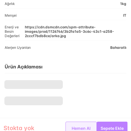
Ağırlık
1kg
Menşei
IT
Enerji ve
https://cdn.dsmcdn.com/spm-attribute-
Besin
images/prod/1126746/3b2fa1a5-3c6c-43c1-a258-
Değerleri
2cccf7bdb8ce/arka.jpg
Alerjen Uyarıları
Baharatlı
Ürün Açıklaması
Stokta yok
Hemen Al
Sepete Ekle