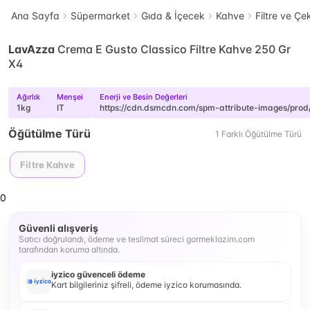
Ana Sayfa
Süpermarket
Gıda & İçecek
Kahve
Filtre ve Ç
LavAzza
Crema E Gusto Classico Filtre Kahve 250 Gr
X4
Ağırlık
Menşei
Enerji ve Besin Değerleri
1kg
IT
https://cdn.dsmcdn.com/spm-attribute-images/pr
Öğütülme Türü
1
Farklı
Öğütülme Türü
Filtre Kahve
0
Güvenli alışveriş
Satıcı doğrulandı, ödeme ve teslimat süreci gormeklazim.com
tarafından koruma altında.
iyzico güvenceli ödeme
Kart bilgileriniz şifreli, ödeme iyzico korumasında.